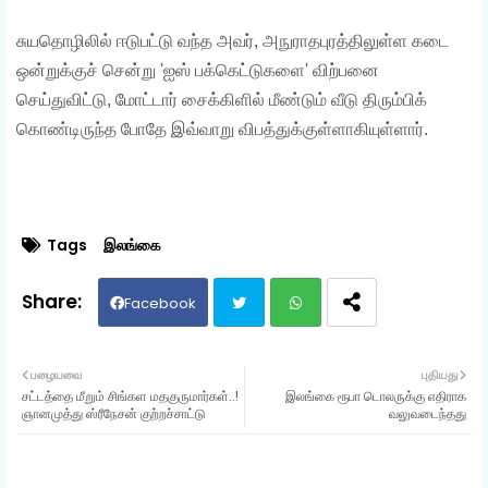
சுயதொழிலில் ஈடுபட்டு வந்த அவர், அநுராதபுரத்திலுள்ள கடை
ஒன்றுக்குச் சென்று 'ஐஸ் பக்கெட்டுகளை' விற்பனை
செய்துவிட்டு, மோட்டார் சைக்கிளில் மீண்டும் வீடு திரும்பிக்
கொண்டிருந்த போதே இவ்வாறு விபத்துக்குள்ளாகியுள்ளார்.
Tags
இலங்கை
Facebook
Twit
Wh
பழையவை
புதியது
சட்டத்தை மீறும் சிங்கள மதகுருமார்கள்..!
இலங்கை ரூபா டொலருக்கு எதிராக
ter
ats
ஞானமுத்து ஸ்ரீநேசன் குற்றச்சாட்டு
வலுவடைந்தது
ap