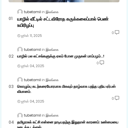
tubetamil
இலங்கை
யாழில் வீட்டில் சட்டவிரோத கருக்கலைப்பால் பெண்
உயிரிழப்பு
0
ஜூன் 11, 2025
tubetamil
இலங்கை
யாழில் பல லட்சங்களுக்கு ஏலம் போன முருகன் மாம்பழம்...!
0
ஜூன் 04, 2025
tubetamil
இலங்கை
கொழும்பு கடற்கரையோரமாக மிகவும் தாழ்வாக பறந்த புதிய ஏர்பஸ்
விமானம்.
0
ஜூன் 04, 2025
tubetamil
இலங்கை
தமிழரசுக் கட்சி என்னை நாடியதற்கு இதுதான் காரணம்: உண்மையை
உடைத்த டக்ளஸ்