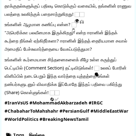
தாக்குதல்களுக்குப் பதிலடி கொடுக்கும் வகையில், தங்களின் ராணுவ 
பலத்தை உலகிற்குக் பறைசாற்றுகிறது! 
உங்களின் ஆழமான கணிப்பு என்ன? 
"அமெரிக்கா பலவீனமாக இருக்கிறது" என்ற ஈரானின் இந்தக் 
கூற்றை நீங்கள் ஏற்கிறீர்களா? ஈரானின் இந்தத் தைரியமான சவால் 
அமைதிப் பேச்சுவார்த்தையை வேகப்படுத்துமா?
உங்களின் கூர்மையான சிந்தனைகளைக் கீழே உள்ள கருத்துப் 
பெட்டியில் (Comment Section) தட்டிவிடுங்கள்! 
 உலகப் போரின் 
விளிம்பில் நடைபெறும் இந்த வார்த்தை யுத்தத்தை உங்கள் 
நண்பர்களுடனும் விவாதிக்க இப்போதே இந்தப் பதிவை பகிர்ந்து 
(Share) கொள்ளுங்கள்! 
#IranVsUS
#MohammadAkbarzadeh
#IRGC
#ChabaharToMahshahr
#PersianGulf
#MiddleEastWar
#WorldPolitics
#BreakingNewsTamil
Tags
இலங்கை