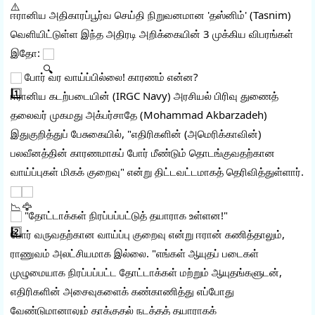
ஈரானிய அதிகாரப்பூர்வ செய்தி நிறுவனமான 'தஸ்னிம்' (Tasnim) 
வெளியிட்டுள்ள இந்த அதிரடி அறிக்கையின் 3 முக்கிய விபரங்கள் 
இதோ: 
 போர் வர வாய்ப்பில்லை! காரணம் என்ன?
ஈரானிய கடற்படையின் (IRGC Navy) அரசியல் பிரிவு துணைத் 
தலைவர் முகமது அக்பர்சாதே (Mohammad Akbarzadeh) 
இதுகுறித்துப் பேசுகையில், "எதிரிகளின் (அமெரிக்காவின்) 
பலவீனத்தின் காரணமாகப் போர் மீண்டும் தொடங்குவதற்கான 
வாய்ப்புகள் மிகக் குறைவு" என்று திட்டவட்டமாகத் தெரிவித்துள்ளார். 
 "தோட்டாக்கள் நிரப்பப்பட்டுத் தயாராக உள்ளன!"
போர் வருவதற்கான வாய்ப்பு குறைவு என்று ஈரான் கணித்தாலும், 
ராணுவம் அலட்சியமாக இல்லை. "எங்கள் ஆயுதப் படைகள் 
முழுமையாக நிரப்பப்பட்ட தோட்டாக்கள் மற்றும் ஆயுதங்களுடன், 
எதிரிகளின் அசைவுகளைக் கண்காணித்து எப்போது 
வேண்டுமானாலும் தாக்குதல் நடத்தத் தயாராகக் 