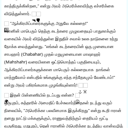
காத்திருக்கின்றன," என்று அவர் அமெரிக்காவிற்கு எச்சரிக்கை 
விடுத்துள்ளார். 
 "ஆக்கிரமிப்பாளர்களுக்கு அதுவே கல்லறை!"
ஈரானின் மாபெரும் தெற்கு கடற்கரை முழுவதையும் பாதுகாக்கும் 
வகையில் அவர் விடுத்துள்ள இறுதிச் சவால் உலக நாடுகளை உற்று 
நோக்க வைத்துள்ளது. "எங்கள் கடற்கரையின் ஒரு முனையான 
சாபஹார் (Chabahar) முதல் மறுமுனையான மாஷாஹர் 
(Mahshahr) வரையிலான ஒட்டுமொத்தப் பகுதியையும், 
ஆக்கிரமிப்பாளர்களுக்கான மாபெரும் கல்லறையாக  நாங்கள் 
மாற்றுவோம் என்பதில் உங்களுக்கு எந்த சந்தேகமும் வேண்டாம்!" 
என்று அவர் பகிரங்கமாக முழங்கியுள்ளார்! 
 இதன் பின்னணியில் நடப்பது என்ன? 
ஒருபுறம், கத்தாரில் அமைதிப் பேச்சுவார்த்தைகள் நடந்து வரும் 
நிலையில், "அமெரிக்கா பலவீனமாக இருக்கிறது" என்று கூறி ஈரான் 
தனது நாட்டு மக்களுக்கும், ராணுவத்திற்கும் தைரியம் மூட்டி 
வருகிறது. மறுபுறம், தென் ஈரானில் அமெரிக்கா நடத்திய வான்வழித் 