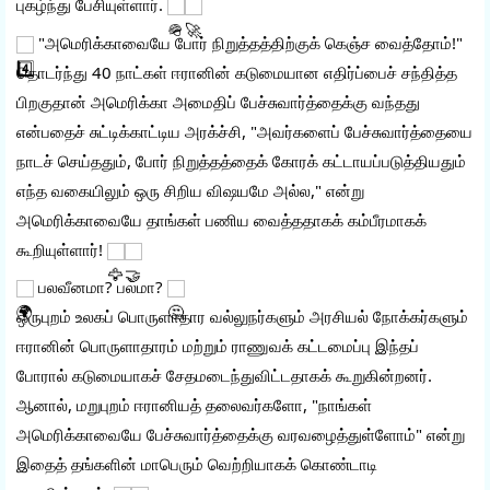
புகழ்ந்து பேசியுள்ளார். 
 "அமெரிக்காவையே போர் நிறுத்தத்திற்குக் கெஞ்ச வைத்தோம்!"
தொடர்ந்து 40 நாட்கள் ஈரானின் கடுமையான எதிர்ப்பைச் சந்தித்த 
பிறகுதான் அமெரிக்கா அமைதிப் பேச்சுவார்த்தைக்கு வந்தது 
என்பதைச் சுட்டிக்காட்டிய அரக்ச்சி, "அவர்களைப் பேச்சுவார்த்தையை 
நாடச் செய்ததும், போர் நிறுத்தத்தைக் கோரக் கட்டாயப்படுத்தியதும் 
எந்த வகையிலும் ஒரு சிறிய விஷயமே அல்ல," என்று 
அமெரிக்காவையே தாங்கள் பணிய வைத்ததாகக் கம்பீரமாகக் 
கூறியுள்ளார்! 
 பலவீனமா? பலமா? 
ஒருபுறம் உலகப் பொருளாதார வல்லுநர்களும் அரசியல் நோக்கர்களும் 
ஈரானின் பொருளாதாரம் மற்றும் ராணுவக் கட்டமைப்பு இந்தப் 
போரால் கடுமையாகச் சேதமடைந்துவிட்டதாகக் கூறுகின்றனர். 
ஆனால், மறுபுறம் ஈரானியத் தலைவர்களோ, "நாங்கள் 
அமெரிக்காவையே பேச்சுவார்த்தைக்கு வரவழைத்துள்ளோம்" என்று 
இதைத் தங்களின் மாபெரும் வெற்றியாகக் கொண்டாடி 