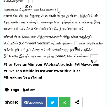
வருகின்றனர். 
 உங்களின் ஆழமான கணிப்பு என்ன? 
ஈரான் வெளியுறவுத்துறை அமைச்சர் கூறுவது போல, இந்தப் போர் 
நிஜமாகவே ஈரானுக்குப் பலத்தைக் கொடுத்துள்ளதா? அல்லது இது 
உலகை நம்பவைக்கச் செய்யப்படும் வெற்று விளம்பரமா?
உங்களின் கூர்மையான சிந்தனைகளைக் கீழே உள்ள கருத்துப் 
பெட்டியில் (Comment Section) தட்டிவிடுங்கள்! 
 உலக அரசியலின் 
இந்தப் புதிய திருப்பத்தை உங்கள் நண்பர்களுடனும் விவாதிக்க 
இப்போதே இந்தப் பதிவை பகிர்ந்து (Share) கொள்ளுங்கள்! 
#IranForeignMinister
#AbbasAraghchi
#AlMayadeen
#USvsIran
#MiddleEastWar
#WorldPolitics
#BreakingNewsTamil
Tags
இலங்கை
Facebook