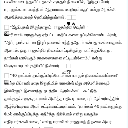
பலவீனமடைந்துவிட்டதாகக் கருதும் நிலையில், "இந்தப் போர் 
ஈரானுக்கான பலத்தின் ஆதாரமாக மாறியுள்ளது" என்று அரக்ச்சி 
ஆணித்தரமாகத் தெரிவித்துள்ளார். 
 "இழப்புகள் இருந்தாலும், ராஜதந்திர வெற்றி!"
போரினால் ஈரானுக்கு ஏற்பட்ட பாதிப்புகளை ஒப்புக்கொண்ட அவர், 
"ஆம், நாங்கள் பல இழப்புகளைச் சந்தித்தோம் என்பது உண்மைதான். 
ஆனால், ஒரு ராஜதந்திர நிலைப்பாட்டிலிருந்து  பார்க்கும்போது, 
நாங்கள் மாபெரும் சாதனைகளை எட்டியுள்ளோம்," என்று 
பெருமையுடன் குறிப்பிட்டுள்ளார். 
 "40 நாட்கள் தாக்குப்பிடிப்போம் என யாரும் நினைக்கவில்லை!"
கடந்த பிப்ரவரி மாத இறுதியில் ஈரானின் மீது அமெரிக்காவும் 
இஸ்ரேலும் இணைந்து நடத்திய ஆரம்பக்கட்ட கூட்டுத் 
தாக்குதல்களுக்கு ஈரான் அளித்த பதிலடி பலரையும் ஆச்சரியத்தில் 
ஆழ்த்தியதாக அவர் சுட்டிக்காட்டியுள்ளார். "நாங்கள் 40 நாட்களுக்கு 
மேல் தாக்குப்பிடித்து எதிர்த்து நிற்போம் என்று யாருமே 
எதிர்பார்க்கவில்லை," என்று ஈரானின் ராணுவத் திறனை அவர் 