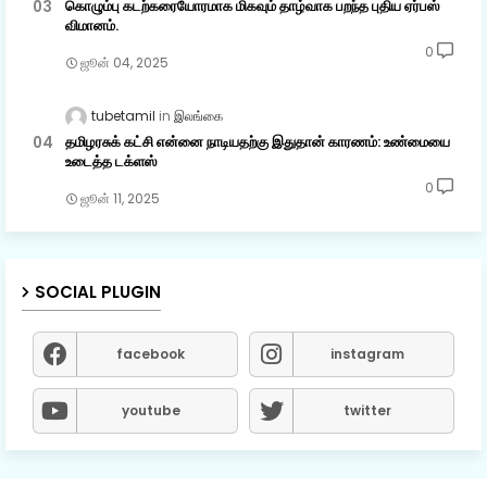
கொழும்பு கடற்கரையோரமாக மிகவும் தாழ்வாக பறந்த புதிய ஏர்பஸ்
விமானம்.
0
ஜூன் 04, 2025
tubetamil
இலங்கை
தமிழரசுக் கட்சி என்னை நாடியதற்கு இதுதான் காரணம்: உண்மையை
உடைத்த டக்ளஸ்
0
ஜூன் 11, 2025
SOCIAL PLUGIN
facebook
instagram
youtube
twitter