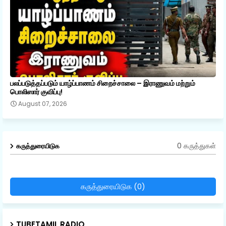
பலப்படுத்தப்படும் யாழ்ப்பாணம் சிறைச்சாலை – இராணுவம் மற்றும்
பொலிஸார் குவிப்பு!
August 07, 2026
0 கருத்துகள்
கருத்துரையிடுக
கருத்துரையிடுக (0)
TUBETAMIL RADIO