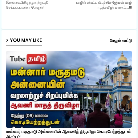
இலங்கையிலிருந்து ஏற்றுமதி
யாழில் ஏற்பட்ட விபத்தில் ஜேர்மன் வாழ்
ter
ats
செய்யப்படவுள்ள பொருள்!
ஈழத்தமிழர் மரணம்...!!!
ap
p
YOU MAY LIKE
மேலும் காட்டு
மன்னார் மருதமடு அன்னையின் ஆவணித் திருவிழா கொடியேற்றத்துடன்
ஆரம்பம்!